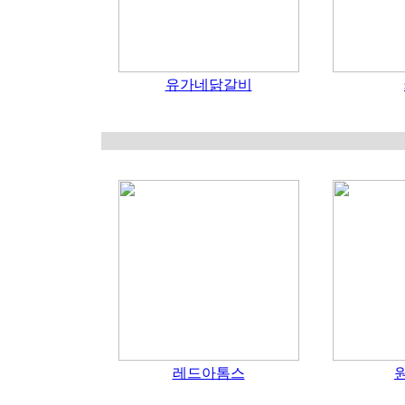
유가네닭갈비
레드아톰스