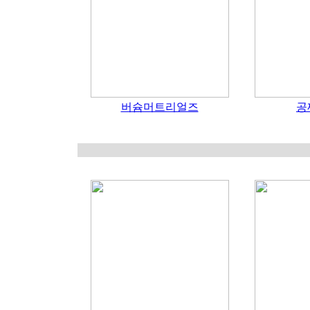
버슘머트리얼즈
공