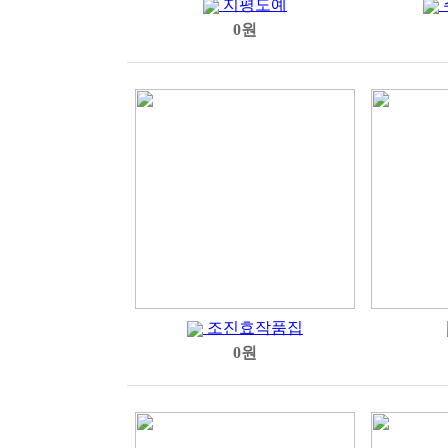
지평도예
0원
조진효작품집
0원