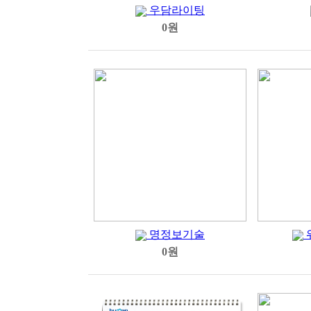
우담라이팅
0원
명정보기술
0원