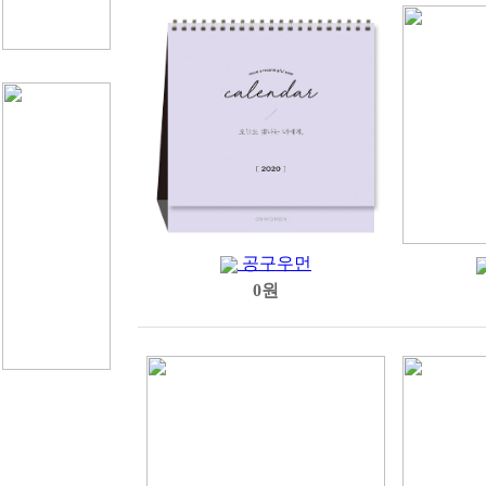
공구우먼
0원