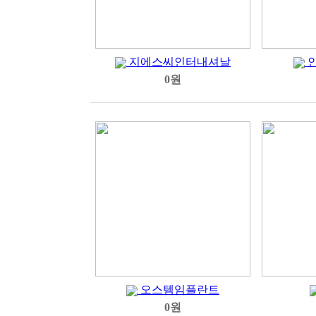
지에스씨인터내셔날
인
0원
오스템임플란트
0원