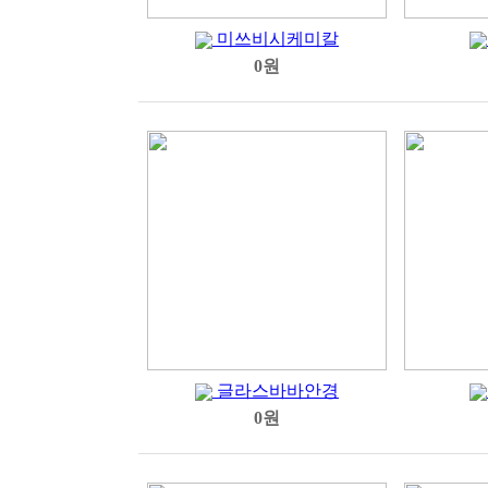
미쓰비시케미칼
0원
글라스바바안경
0원