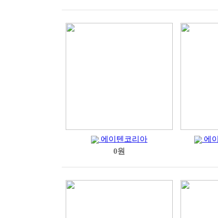
에이텐코리아
에이
0원