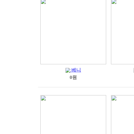
베니
0원