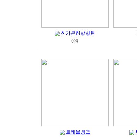
한가온한방병원
0원
트래블뱅크