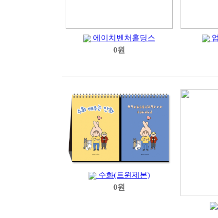
에이치벤처홀딩스
업
0원
수화(트윈제본)
0원