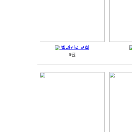
빛과진리교회
0원