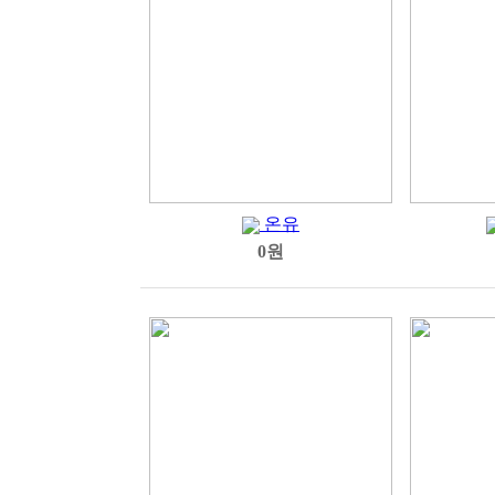
온유
0원